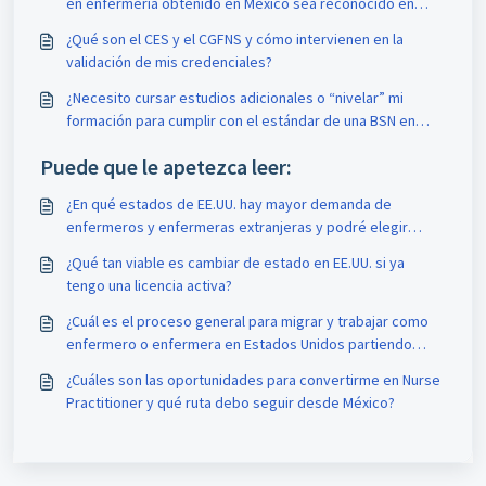
en enfermería obtenido en México sea reconocido en
EE.UU.?
¿Qué son el CES y el CGFNS y cómo intervienen en la
validación de mis credenciales?
¿Necesito cursar estudios adicionales o “nivelar” mi
formación para cumplir con el estándar de una BSN en
Estados Unidos?
Puede que le apetezca leer:
¿En qué estados de EE.UU. hay mayor demanda de
enfermeros y enfermeras extranjeras y podré elegir
dónde trabajar?
¿Qué tan viable es cambiar de estado en EE.UU. si ya
tengo una licencia activa?
¿Cuál es el proceso general para migrar y trabajar como
enfermero o enfermera en Estados Unidos partiendo
desde México?
¿Cuáles son las oportunidades para convertirme en Nurse
Practitioner y qué ruta debo seguir desde México?